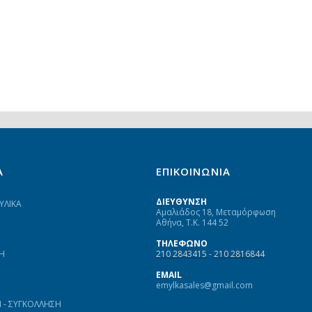
Α
ΕΠΙΚΟΙΝΩΝΙΑ
ΔΙΕΥΘΥΝΣΗ
ΥΛΙΚΑ
Αμαλιάδος 18, Μεταμόρφωση
Αθήνα, Τ.Κ. 144 52
ΤΗΛΕΦΩΝΟ
Η
210 2843415
-
210 2816844
EMAIL
emylkasales@gmail.com
- ΣΥΓΚΟΛΛΗΣΗ