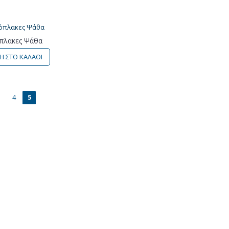
πλακες Ψάθα
 ΣΤΟ ΚΑΛΑΘΙ
3
4
5