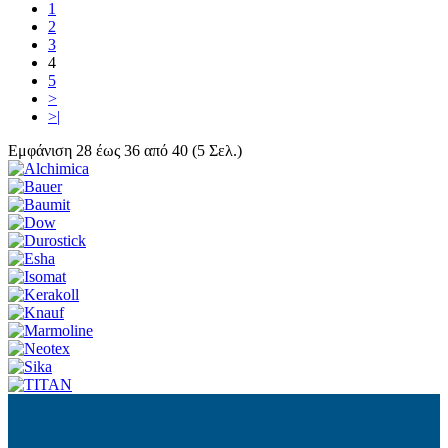
1
2
3
4
5
>
>|
Εμφάνιση 28 έως 36 από 40 (5 Σελ.)