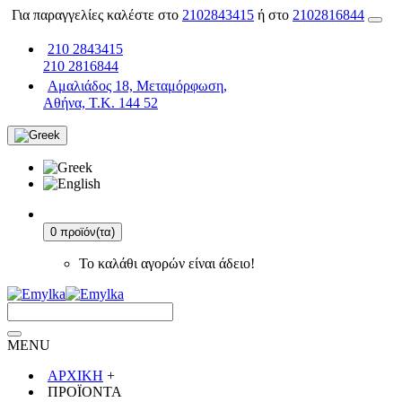
Για παραγγελίες καλέστε στο
2102843415
ή στο
2102816844
210 2843415
210 2816844
Αμαλιάδος 18, Μεταμόρφωση,
Αθήνα, Τ.Κ. 144 52
0 προϊόν(τα)
Το καλάθι αγορών είναι άδειο!
MENU
ΑΡΧΙΚΗ
+
ΠΡΟΪΟΝΤΑ