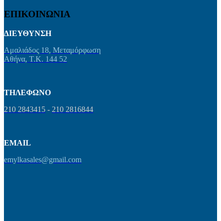
ΕΠΙΚΟΙΝΩΝΙΑ
ΔΙΕΥΘΥΝΣΗ
Αμαλιάδος 18, Μεταμόρφωση
Αθήνα, Τ.Κ. 144 52
ΤΗΛΕΦΩΝΟ
210 2843415
-
210 2816844
EMAIL
emylkasales@gmail.com