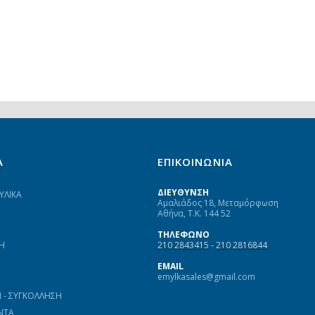
Α
ΕΠΙΚΟΙΝΩΝΙΑ
ΔΙΕΥΘΥΝΣΗ
ΥΛΙΚΑ
Αμαλιάδος 18, Μεταμόρφωση
Αθήνα, Τ.Κ. 144 52
ΤΗΛΕΦΩΝΟ
Η
210 2843415
-
210 2816844
EMAIL
emylkasales@gmail.com
- ΣΥΓΚΟΛΛΗΣΗ
ΝΤΑ