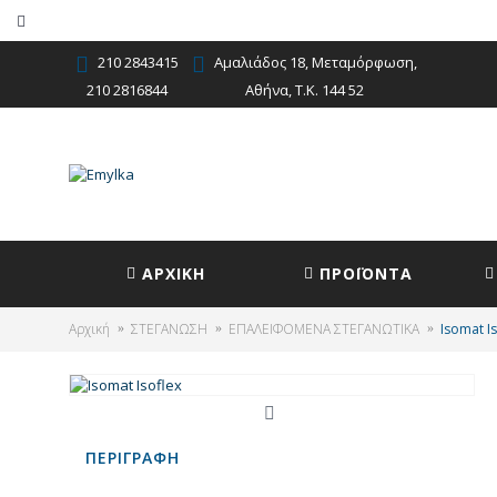
210 2843415
Αμαλιάδος 18, Μεταμόρφωση,
210 2816844
Αθήνα, Τ.Κ. 144 52
ΑΡΧΙΚΗ
ΠΡΟΪΟΝΤΑ
Αρχική
ΣΤΕΓΑΝΩΣΗ
ΕΠΑΛΕΙΦΟΜΕΝΑ ΣΤΕΓΑΝΩΤΙΚΑ
Isomat Is
ΠΕΡΙΓΡΑΦΉ