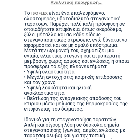
Αναλυτική περιγραφή...
Το
είναι ένα επαλειφόμενο,
ISOFLEX
ελαστομερές, υδατοδιαλυτό στεγανωτικό
ταρατσών. Παρέχει πολύ καλή πρόσφυση σε
οποιαδήποτε επιφάνεια, όπως σκυρόδεμα,
ξύλο, μέταλλο και σε κάθε είδους
στεγανοποιητικές στρώσεις, ενώ δύναται να
εφαρμοστεί και σε μη ομαλό υπόστρωμα.
Μετά την ωρίμανσή του, σχηματίζει μια
ενιαία, ελαστική, στεγανή και ατμοπερατή
μεμβράνη, χωρίς αρμούς και ενώσεις, η οποία
προσφέρει τα εξής πλεονεκτήματα:
• Υψηλή ελαστικότητα.
• Μεγάλη αντοχή στις καιρικές επιδράσεις
και τον χρόνο.
• Υψηλή λευκότητα και ηλιακή
ανακλαστικότητα.
• Βελτίωση της ενεργειακής απόδοσης του
κτιρίου μέσω μείωσης της θερμοκρασίας της
επιφάνειας του δώματος.
Ιδανικό για τη στεγανοποίηση ταρατσών.
Απλή και σίγουρη λύση σε δύσκολα σημεία
στεγανοποίησης (γωνίες, ακμές, ενώσεις με
ταρατσομόλυβα) και για την τοπική