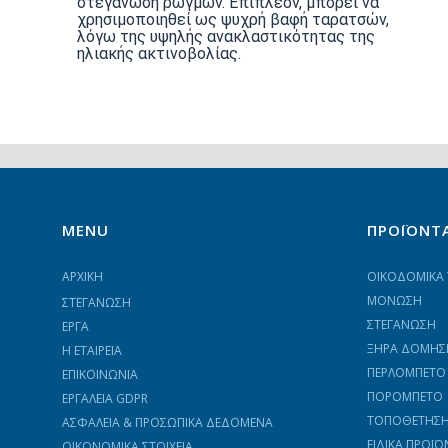
στεγάνωση ρωγμών. Επιπλέον, μπορεί να
χρησιμοποιηθεί ως ψυχρή βαφή ταρατσών,
λόγω της υψηλής ανακλαστικότητας της
ηλιακής ακτινοβολίας.
MENU
ΠΡΟΪΟΝΤ
ΑΡΧΙΚΗ
ΟΙΚΟΔΟΜΙΚΑ 
ΜΟΝΩΣΗ
ΣΤΕΓΑΝΩΣΗ
ΣΤΕΓΑΝΩΣΗ
ΕΡΓΑ
ΞΗΡΑ ΔΟΜΗΣ
Η ΕΤΑΙΡΕΙΑ
ΠΕΡΛΟΜΠΕΤΟ
ΕΠΙΚΟΙΝΩΝΙΑ
ΠΟΡΟΜΠΕΤΟ
ΕΡΓΑΛΕΊΑ GDPR
ΤΟΠΟΘΕΤΗΣΗ 
ΑΣΦΆΛΕΙΑ & ΠΡΟΣΩΠΙΚΆ ΔΕΔΟΜΈΝΑ
ΕΙΔΙΚΑ ΠΡΟΪΟ
ΟΙΚΟΝΟΜΙΚΑ ΣΤΟΙΧΕΙΑ